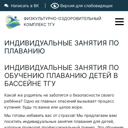
Написать в ВК
|
Версия для слабовидящих
ФИЗКУЛЬТУРНО-ОЗДОРОВИТЕЛЬНЫЙ
КОМПЛЕКС ТГУ
ИНДИВИДУАЛЬНЫЕ ЗАНЯТИЯ ПО
Фрунзе, 2Г
44-97-28
ПЛАВАНИЮ
Ушакова, 61
44-92-09
Показать на карте
ИНДИВИДУАЛЬНЫЕ ЗАНЯТИЯ ПО
ОБУЧЕНИЮ ПЛАВАНИЮ ДЕТЕЙ В
О ФОК ТГУ
БАССЕЙНЕ ТГУ
ФОК ТГУ
Бассейн "Чайка"
Какой же родитель не заботится о безопасности своего
ребёнка? Одно из главных опасений вызывает процесс
Бассейн на Фрунзе
купания: будь то ванна или целое море.
Тренеры
Мы готовы избавить вас от страхов! Мы предлагаем вам
посетить индивидуальные занятия плавания для детей,
Вопросы и ответы
которые проводит профессиональный тренер. Это обучение