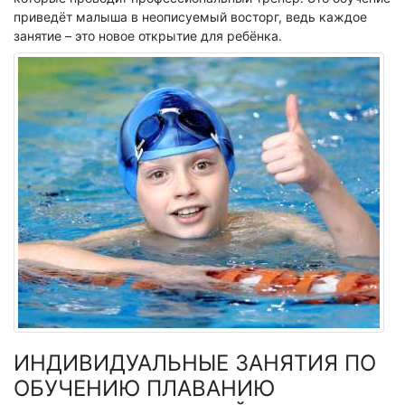
приведёт малыша в неописуемый восторг, ведь каждое
Отзывы
занятие – это новое открытие для ребёнка.
Фотоотчёты
Новости
УСЛУГИ
Бассейны
Детям
Фитнес-аэробика
Стрельба из лука
Тренажерный зал
Корпоративным клиентам
Персональные тренировки
РАСПИСАНИЕ
ИНДИВИДУАЛЬНЫЕ ЗАНЯТИЯ ПО
ОБУЧЕНИЮ ПЛАВАНИЮ
ЦЕНЫ