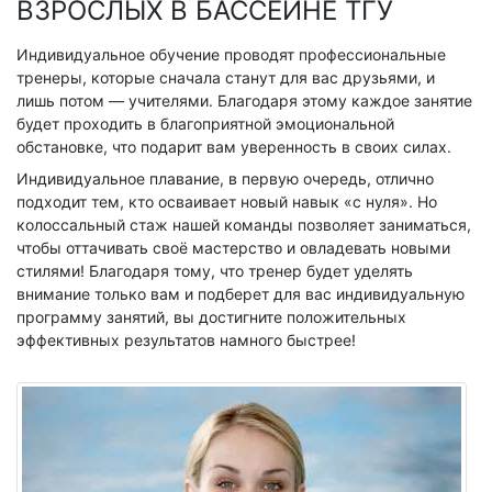
ВЗРОСЛЫХ В БАССЕЙНЕ ТГУ
Акции
Цены на Ушакова
Индивидуальное обучение проводят профессиональные
тренеры, которые сначала станут для вас друзьями, и
Цены на Фрунзе
лишь потом — учителями. Благодаря этому каждое занятие
КАК ЗАПИСАТЬСЯ
будет проходить в благоприятной эмоциональной
обстановке, что подарит вам уверенность в своих силах.
КОНТАКТЫ
Индивидуальное плавание, в первую очередь, отлично
подходит тем, кто осваивает новый навык «с нуля». Но
колоссальный стаж нашей команды позволяет заниматься,
чтобы оттачивать своё мастерство и овладевать новыми
стилями! Благодаря тому, что тренер будет уделять
внимание только вам и подберет для вас индивидуальную
программу занятий, вы достигните положительных
эффективных результатов намного быстрее!