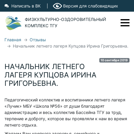
Написать в ВК
|
Версия для слабовидящих
ФИЗКУЛЬТУРНО-ОЗДОРОВИТЕЛЬНЫЙ
КОМПЛЕКС ТГУ
Главная
Отзывы
Начальник летнего лагеря Купцова Ирина Григорьевна.
Фрунзе, 2Г
44-97-28
Ушакова, 61
44-92-09
10 сентября 2019
Показать на карте
НАЧАЛЬНИК ЛЕТНЕГО
ЛАГЕРЯ КУПЦОВА ИРИНА
О ФОК ТГУ
ГРИГОРЬЕВНА.
ФОК ТГУ
Бассейн "Чайка"
Педагогический коллектив и воспитанники летнего лагеря
«Лучик» МБУ «Школа №56» от души благодарят
Бассейн на Фрунзе
администрацию и весь коллектив Бассейна ТГУ за труд,
терпение и доброту, которое вы проявляли к нам во время
Тренеры
летнего отдыха.
Вопросы и ответы
Желаем Вам крепкого здоровья, семейного и