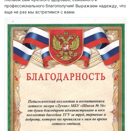
профессионального благополучия! Выражаем надежду, что
Отзывы
еще не раз мы встретимся с вами.
Фотоотчёты
Новости
УСЛУГИ
Бассейны
Детям
Фитнес-аэробика
Стрельба из лука
Тренажерный зал
Корпоративным клиентам
Персональные тренировки
РАСПИСАНИЕ
ЦЕНЫ