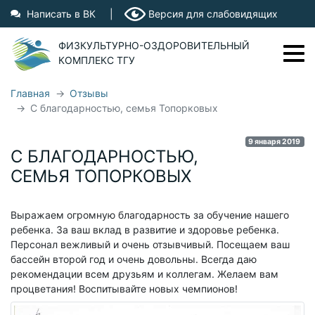
Написать в ВК
|
Версия для слабовидящих
ФИЗКУЛЬТУРНО-ОЗДОРОВИТЕЛЬНЫЙ
КОМПЛЕКС ТГУ
Главная
Отзывы
С благодарностью, семья Топорковых
Фрунзе, 2Г
44-97-28
Ушакова, 61
44-92-09
9 января 2019
Показать на карте
С БЛАГОДАРНОСТЬЮ,
СЕМЬЯ ТОПОРКОВЫХ
О ФОК ТГУ
ФОК ТГУ
Выражаем огромную благодарность за обучение нашего
ребенка. За ваш вклад в развитие и здоровье ребенка.
Бассейн "Чайка"
Персонал вежливый и очень отзывчивый. Посещаем ваш
Бассейн на Фрунзе
бассейн второй год и очень довольны. Всегда даю
рекомендации всем друзьям и коллегам. Желаем вам
Тренеры
процветания! Воспитывайте новых чемпионов!
Вопросы и ответы