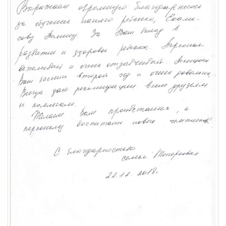
Отзывы
Фотоотчёты
Новости
УСЛУГИ
Бассейны
Детям
Фитнес-аэробика
Стрельба из лука
Тренажерный зал
Корпоративным клиентам
Персональные тренировки
РАСПИСАНИЕ
ЦЕНЫ