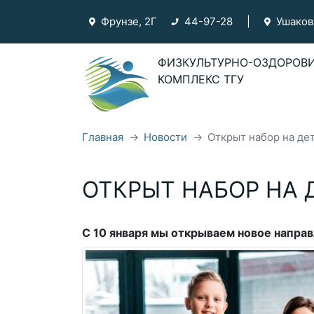
Фрунзе, 2Г
44-97-28
|
Ушаков
ФИЗКУЛЬТУРНО-ОЗДОРОВ
КОМПЛЕКС ТГУ
Фрунзе, 2Г
44-97-28
Главная
Новости
Открыт набор на дет
Ушакова, 61
44-92-09
Показать на карте
ОТКРЫТ НАБОР НА 
О ФОК ТГУ
ФОК ТГУ
С 10 января мы открываем новое напр
Бассейн "Чайка"
Бассейн на Фрунзе
Тренеры