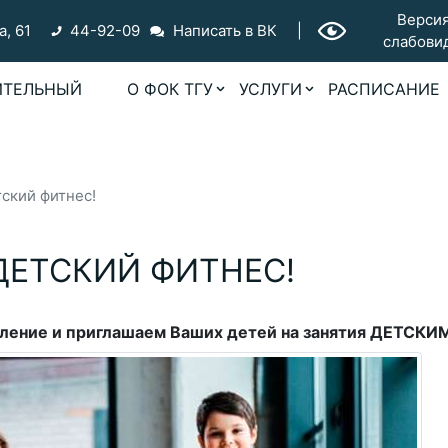
Версия
а, 61
44-92-09
Написать в ВК
|
слабови
ИТЕЛЬНЫЙ
О ФОК ТГУ
УСЛУГИ
РАСПИСАНИЕ
ский фитнес!
ДЕТСКИЙ ФИТНЕС!
УСЛУГИ
Бассейны
авление и приглашаем Ваших детей на занятия ДЕТС
Детям
Фитнес-аэробика
Стрельба из лука