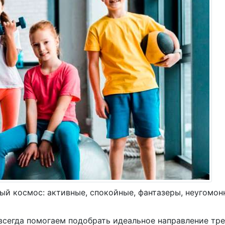
Тренажерный зал
Корпоративным клиента
Персональные трениров
РАСПИСАНИЕ
ЦЕНЫ
Акции
Цены на Ушакова
Цены на Фрунзе
КАК ЗАПИСАТЬСЯ
КОНТАКТЫ
лый космос: активные, спокойные, фантазеры, неугомон
 всегда помогаем подобрать идеальное направление т