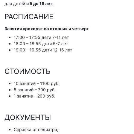
для детей
с
5
до
16
лет
.
Отзывы
РАСПИСАНИЕ
Фотоотчёты
Новости
Занятия проходят во вторник и четверг
УСЛУГИ
17:00 – 17:55 дети 7-11 лет
18:00 – 18:55 дети 5-7 лет
Бассейны
19:00 – 19:55 дети 12-16 лет
Детям
Фитнес-аэробика
СТОИМОСТЬ
Стрельба из лука
10 занятий – 1100 руб.
Тренажерный зал
5 занятий – 700 руб.
1 занятие – 200 руб.
Корпоративным клиентам
Персональные тренировки
ДОКУМЕНТЫ
РАСПИСАНИЕ
ЦЕНЫ
Справка от педиатра;