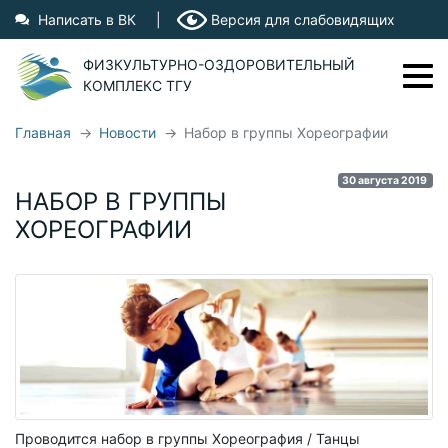
Написать в ВК
|
Версия для слабовидящих
ФИЗКУЛЬТУРНО-ОЗДОРОВИТЕЛЬНЫЙ
КОМПЛЕКС ТГУ
Главная
Новости
Набор в группы Хореографии
Фрунзе, 2Г
44-97-28
30 августа 2019
Ушакова, 61
44-92-09
НАБОР В ГРУППЫ
Показать на карте
ХОРЕОГРАФИИ
О ФОК ТГУ
ФОК ТГУ
Бассейн "Чайка"
Бассейн на Фрунзе
Тренеры
Вопросы и ответы
Проводится набор в группы Хореография / Танцы