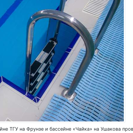
Тренажерный зал
Корпоративным клиента
Персональные трениров
РАСПИСАНИЕ
ЦЕНЫ
Акции
Цены на Ушакова
Цены на Фрунзе
КАК ЗАПИСАТЬСЯ
КОНТАКТЫ
йне ТГУ на Фрунзе и бассейне «Чайка» на Ушакова про