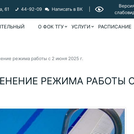
Версия
а, 61
44-92-09
Написать в ВК
|
слабови
ИТЕЛЬНЫЙ
О ФОК ТГУ
УСЛУГИ
РАСПИСАНИЕ
ение режима работы с 2 июня 2025 г.
МЕНЕНИЕ РЕЖИМА РАБОТЫ С
УСЛУГИ
Бассейны
Детям
Фитнес-аэробика
Стрельба из лука