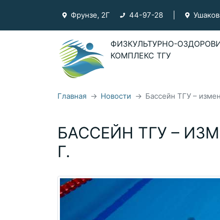
Фрунзе, 2Г
44-97-28
|
Ушаков
ФИЗКУЛЬТУРНО-ОЗДОРОВ
КОМПЛЕКС ТГУ
Фрунзе, 2Г
44-97-28
Главная
Новости
Бассейн ТГУ – измен
Ушакова, 61
44-92-09
Показать на карте
БАССЕЙН ТГУ – ИЗ
О ФОК ТГУ
Г.
ФОК ТГУ
Бассейн "Чайка"
Бассейн на Фрунзе
Тренеры