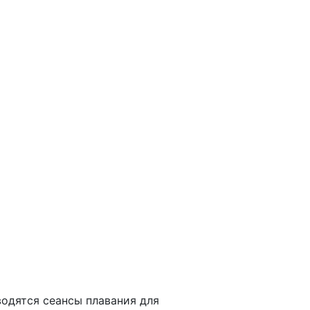
м
ки
водятся сеансы плавания для